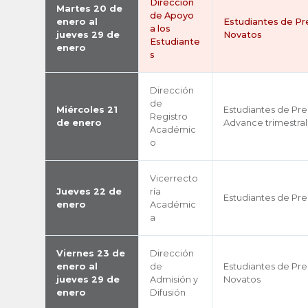
Dirección
Martes 20 de
de Apoyo
enero al
Estudiantes de P
a los
jueves 29 de
Novatos
Estudiante
enero
s
Dirección
de
Miércoles 21
Estudiantes de Pr
Registro
de enero
Advance trimestral
Académic
o
Vicerrecto
Jueves 22 de
ría
Estudiantes de Pr
enero
Académic
a
Viernes 23 de
Dirección
enero al
de
Estudiantes de Pr
jueves 29 de
Admisión y
Novatos
enero
Difusión