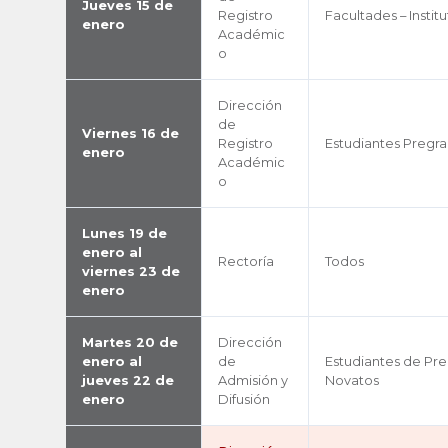
Jueves 15 de
Registro
Facultades – Instit
enero
Académic
o
Dirección
de
Viernes 16 de
Registro
Estudiantes Pregr
enero
Académic
o
Lunes 19 de
enero al
Rectoría
Todos
viernes 23 de
enero
Martes 20 de
Dirección
enero al
de
Estudiantes de Pr
jueves 22 de
Admisión y
Novatos
enero
Difusión