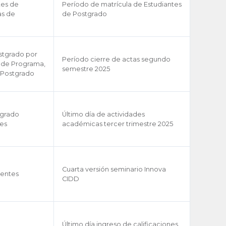
tes de
Período de matrícula de Estudiantes
as de
de Postgrado
stgrado por
Período cierre de actas segundo
s de Programa,
semestre 2025
 Postgrado
egrado
Último día de actividades
es
académicas tercer trimestre 2025
Cuarta versión seminario Innova
entes
CIDD
Último día ingreso de calificaciones