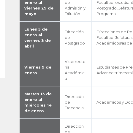
enero al
de
Facultad, estudian
viernes 29 de
Admisión y
Postgrado, Jefatur
mayo
Difusión
Programa
Lunes 5 de
Dirección
Direcciones de Po
enero al
de
Facultad, Jefatura
viernes 3 de
Postgrado
Académicos/as de
abril
Vicerrecto
Viernes 9 de
ría
Estudiantes de Pr
enero
Académic
Advance trimestral
a
Martes 13 de
Dirección
enero al
de
Académicos y Doc
miércoles 14
Docencia
de enero
Dirección
de