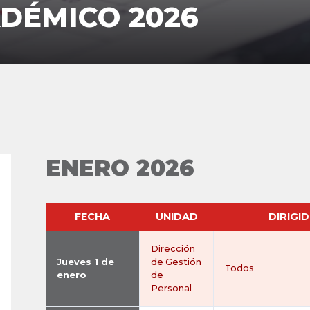
DÉMICO 2026
ENERO 2026
FECHA
UNIDAD
DIRIGI
Dirección
Jueves 1 de
de Gestión
Todos
enero
de
Personal