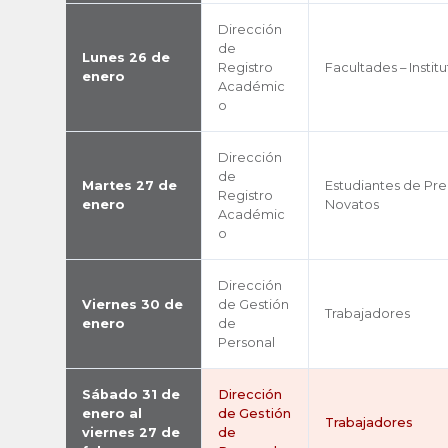
Dirección
de
Lunes 26 de
Registro
Facultades – Instit
enero
Académic
o
Dirección
de
Martes 27 de
Estudiantes de Pr
Registro
enero
Novatos
Académic
o
Dirección
Viernes 30 de
de Gestión
Trabajadores
enero
de
Personal
Sábado 31 de
Dirección
enero al
de Gestión
Trabajadores
viernes 27 de
de