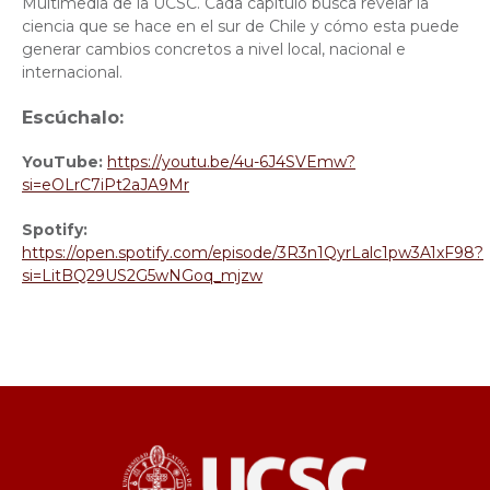
Multimedia de la UCSC. Cada capítulo busca revelar la
ciencia que se hace en el sur de Chile y cómo esta puede
generar cambios concretos a nivel local, nacional e
internacional.
Escúchalo:
YouTube:
https://youtu.be/4u-6J4SVEmw?
si=eOLrC7iPt2aJA9Mr
Spotify:
https://open.spotify.com/episode/3R3n1QyrLalc1pw3A1xF98?
si=LitBQ29US2G5wNGoq_mjzw