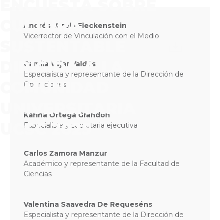
ENCUESTA SOBRE
CULTURA
Andrés Varela Fleckenstein
Vicerrector de Vinculación con el Medio
SUSTENTABLE
DIRIGIDA A LA
Camila Véjar Valdés
Especialista y representante de la Dirección de
COMUNIDAD
Operaciones
UNIVERSITARIA
Karina Ortega Grandón
UCSC 2025
Especialista y secretaria ejecutiva
Carlos Zamora Manzur
Académico y representante de la Facultad de
Ciencias
Valentina Saavedra De Requeséns
Especialista y representante de la Dirección de