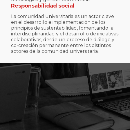
Responsabilidad social
La comunidad universitaria es un actor clave
en el desarrollo e implementación de los
principios de sustentabilidad, fomentando la
interdisciplinaridad y el desarrollo de iniciativas
colaborativas, desde un proceso de diálogo y
co-creación permanente entre los distintos
actores de la comunidad universitaria.