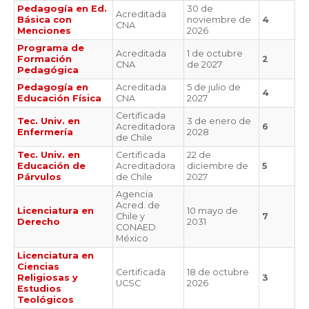
Pedagogía en Ed.
30 de
Acreditada
Básica con
noviembre de
4
CNA
Menciones
2026
Programa de
Acreditada
1 de octubre
Formación
2
CNA
de 2027
Pedagógica
Pedagogía en
Acreditada
5 de julio de
4
Educación Física
CNA
2027
Certificada
Tec. Univ. en
3 de enero de
Acreditadora
6
Enfermería
2028
de Chile
Tec. Univ. en
Certificada
22 de
Educación de
Acreditadora
diciembre de
5
Párvulos
de Chile
2027
Agencia
Acred. de
Licenciatura en
10 mayo de
Chile y
7
Derecho
2031
CONAED
México
Licenciatura en
Ciencias
Certificada
18 de octubre
Religiosas y
3
UCSC
2026
Estudios
Teológicos