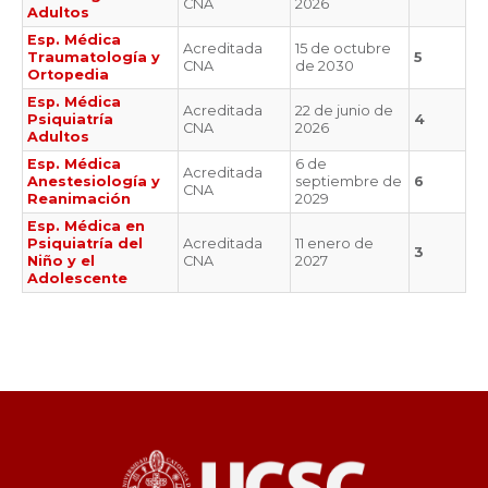
CNA
2026
Adultos
Esp. Médica
Acreditada
15 de octubre
Traumatología y
5
CNA
de 2030
Ortopedia
Esp. Médica
Acreditada
22 de junio de
Psiquiatría
4
CNA
2026
Adultos
Esp. Médica
6 de
Acreditada
Anestesiología y
septiembre de
6
CNA
Reanimación
2029
Esp. Médica en
Psiquiatría del
Acreditada
11 enero de
3
Niño y el
CNA
2027
Adolescente