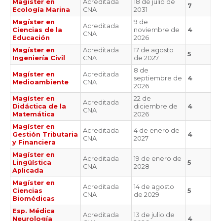
Magíster en
Acreditada
18 de julio de
7
Ecología Marina
CNA
2031
Magíster en
9 de
Acreditada
Ciencias de la
noviembre de
4
CNA
Educación
2026
Magíster en
Acreditada
17 de agosto
5
Ingeniería Civil
CNA
de 2027
8 de
Magíster en
Acreditada
septiembre de
4
Medioambiente
CNA
2026
Magíster en
22 de
Acreditada
Didáctica de la
diciembre de
4
CNA
Matemática
2026
Magíster en
Acreditada
4 de enero de
Gestión Tributaria
4
CNA
2027
y Financiera
Magíster en
Acreditada
19 de enero de
Lingüística
5
CNA
2028
Aplicada
Magíster en
Acreditada
14 de agosto
Ciencias
5
CNA
de 2029
Biomédicas
Esp. Médica
Acreditada
13 de julio de
Neurología
4