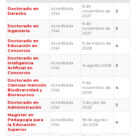
6 de
Doctorado en
Acreditada
noviembre de
3
Derecho
CNA
2027
6 de
Doctorado en
Acreditada
noviembre de
3
Ingeniería
CNA
2027
Doctorado en
Acreditada
6 de marzo de
Educación en
4
CNA
2028
Consorcio
Doctorado en
Inteligencia
Acreditada
14 agosto 2028
3
Artificial en
CNA
Consorcio
Doctorado en
9 de
Ciencias mención
Acreditada
noviembre de
4
Biodiversidad y
CNA
2026
Biorecursos
Doctorado en
Acreditada
5 de julio de
3
Administración
CNA
2026
Magíster en
Pedagogía para
Acreditada
18 de agosto
4
la Educación
CNA
de 2026
Superior