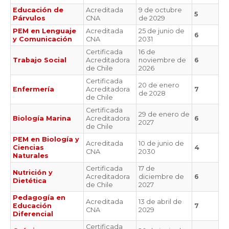
Educación de
Acreditada
9 de octubre
5
Párvulos
CNA
de 2029
PEM en Lenguaje
Acreditada
25 de junio de
6
y Comunicación
CNA
2031
Certificada
16 de
Trabajo Social
Acreditadora
noviembre de
6
de Chile
2026
Certificada
20 de enero
Enfermería
Acreditadora
7
de 2028
de Chile
Certificada
29 de enero de
Biología Marina
Acreditadora
6
2027
de Chile
PEM en Biología y
Acreditada
10 de junio de
Ciencias
4
CNA
2030
Naturales
Certificada
17 de
Nutrición y
Acreditadora
diciembre de
6
Dietética
de Chile
2027
Pedagogía en
Acreditada
13 de abril de
Educación
7
CNA
2029
Diferencial
Certificada