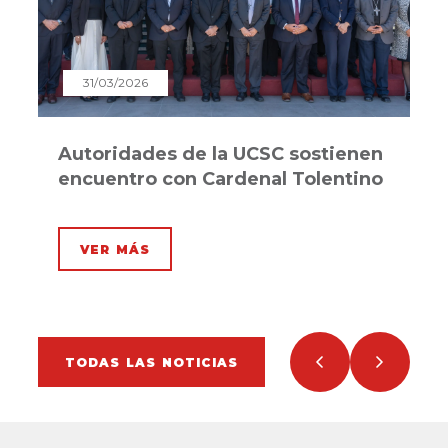
31/03/2026
el
Autoridades de la UCSC sostienen
C
encuentro con Cardenal Tolentino
M
la
P
VER MÁS
TODAS LAS NOTICIAS