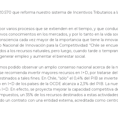
 20.570 que reforma nuestro sistema de Incentivos Tributarios a la
a por varios procesos que se extienden en el tiempo, y que cond
vos conocimientos en los mercados, y por lo tanto en la vida soci
nsciencia cada vez mayor de la importancia que tiene la innovac
jo Nacional de Innovación para la Competitividad: “Chile se encue
s a los recursos naturales, pero luego, cuando tarde o temprano 
enerar empleo y aumentar el bienestar social.
mos podido observar un amplio consenso nacional acerca de la 
 recomienda invertir mayores recursos en I+D, por tratarse del 
estinados a tales fines. En Chile, “sólo” el 0,4% del PIB se invi
en I+D de los países de la OCDE alcanza a 2,3% del PIB. La nueva 
 I+D. En efecto, se proyecta mejorar la capacidad competitiva de
a impuestos, un 35% de los recursos destinados a estas actividade
do un contrato con una entidad externa, acreditada como centr