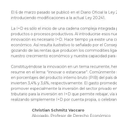
El 6 de marzo pasado se publicó en el Diario Oficial la Ley
introduciendo modificaciones a la actual Ley 20.241.
La I+D es sólo el inicio de una cadena compleja integrad
productos o procesos productivos. Al introducirse esos nue
innovación es necesario I+D. Hace tiempo ya existe una co
económico. Así resulta ilustrativo lo señalado por el Conse
gozando de las rentas que producen los commodities ligado
nuestro crecimiento económico y nuestra capacidad para g
Constituyéndose la innovación en un tema recurrente, he
resume en el lema: “innovar o estancarse”. Comúnmente se
en porcentajes del producto interno bruto (PIB) del país d
invierten 3,4% y 3,6%, respectivamente. El gasto promedio 
promover especialmente la inversión del sector privado en
tributario para la inversión en I+D que permite rebajar, ví
realizando simplemente I+D por cuenta propia, o celebran
Christian Schmitz Vaccaro
Abogado, Profesor de Derecho Económico