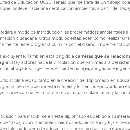
ltad de Educación UCSC, señaló que “se trata de un trabajo colab
ue los lleve hacia una certificación ambiental, a partir del trabaj
rdará a modo de introducción las problemáticas ambientales a esca
 formación ciudadana. Otros módulos establecen cómo realizar un
 Finalmente, este programa culmina con el diseño, implementació
 excluyente. También está dirigido a
carreras que se relacion
gral.
Hay actores hacia la vinculación que van más allá del siste
es como abogados, ingenieros en biotecnología, abogados e ingenie
idisciplinariedad, tanto en la creación del Diplomado en Educac
rograma. Se concibió de esta manera y lo hemos ejecutado en esa
onvocatoria. El fin último es el trabajo colaborativo y la multi
vación para inscribirse en este diplomado es debido a su interé
que “trabajo con 11 establecimientos educacionales y 6 jardines in
 diplomado permite adquirir una noción en torno a la educación 