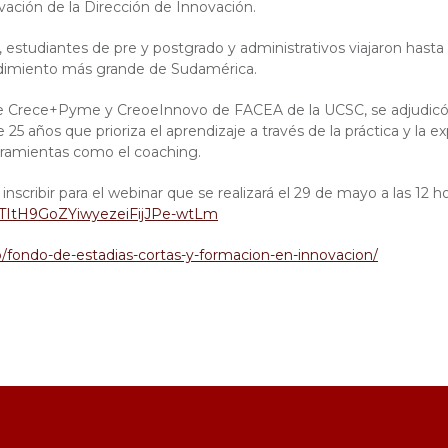
ovación de la Dirección de Innovación.
studiantes de pre y postgrado y administrativos viajaron hasta Po
dimiento más grande de Sudamérica.
de Crece+Pyme y CreoeInnovo de FACEA de la UCSC, se adjudicó 
años que prioriza el aprendizaje a través de la práctica y la ex
erramientas como el coaching.
cribir para el webinar que se realizará el 29 de mayo a las 12 h
oqTItH9GoZYiwyezeiFijJPe-wtLm
hp/fondo-de-estadias-cortas-y-formacion-en-innovacion/