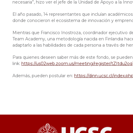
necesaria”, hizo ver el jefe de la Unidad de Apoyo a la Inn
El año pasado, 14 representantes que incluían académicos, e
donde conocieron el ecosistema de innovación y empren
Mientras que Francisco Inostroza, coordinador ejecutivo 
Team Academy, una metodología nacida en Finlandia hace 25 
adaptarlo a las habilidades de cada persona a través de h
Para quienes deseen saber más de este fondo, se pueden ins
link:
https://us02web.zoom.us/meeting/register/tZItdu2
Además, pueden postular en:
https://dinn.ucsc.cl/index.p