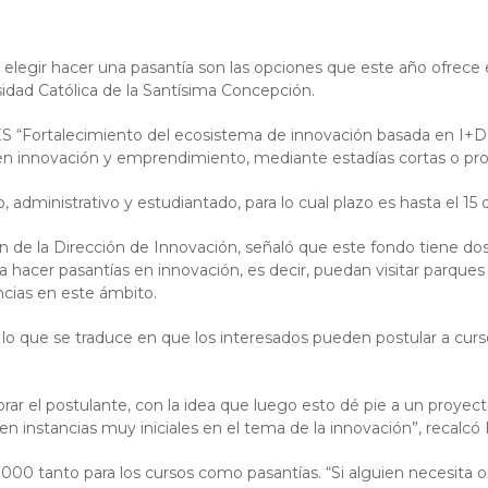
 o elegir hacer una pasantía son las opciones que este año ofrec
sidad Católica de la Santísima Concepción.
nES “Fortalecimiento del ecosistema de innovación basada en I+D
 en innovación y emprendimiento, mediante estadías cortas o prog
administrativo y estudiantado, para lo cual plazo es hasta el 15 
n de la Dirección de Innovación, señaló que este fondo tiene dos
 hacer pasantías en innovación, es decir, puedan visitar parques
ncias en este ámbito.
 lo que se traduce en que los interesados pueden postular a curs
rar el postulante, con la idea que luego esto dé pie a un proyec
n instancias muy iniciales en el tema de la innovación”, recalcó 
.000 tanto para los cursos como pasantías. “Si alguien necesita 