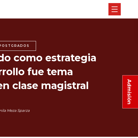
POSTGRADOS
do como estrategia
rollo fue tema
Admisión
en clase magistral
l
ila Meza Sparza