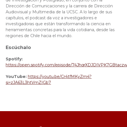
de Investigación y Postgrado, en conjunto con la
Dirección de Comunicaciones y la carrera de Dirección
Audiovisual y Multimedia de la UCSC. A lo largo de sus
capítulos, el podcast da voz a investigadores e
investigadoras que están transformando la ciencia en
herramientas concretas para la vida cotidiana, desde las
regiones de Chile hacia el mundo.
Escúchalo
Spotify:
https://open.spotify.com/episode/74JhqrXDJDIVPK7GBtacz
YouTube:
https://youtu.be/Cr4tfMKyZm4?
si=zJA63L3htVmZIGb7