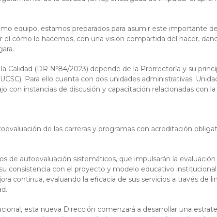
como equipo, estamos preparados para asumir este importante de
r el cómo lo hacemos, con una visión compartida del hacer, dando 
ara.
 Calidad (DR Nº84/2023) depende de la Prorrectoría y su princip
UCSC). Para ello cuenta con dos unidades administrativas: Unida
bajo con instancias de discusión y capacitación relacionadas con la
toevaluación de las carreras y programas con acreditación obliga
os de autoevaluación sistemáticos, que impulsarán la evaluación
su consistencia con el proyecto y modelo educativo institucional
ora continua, evaluando la eficacia de sus servicios a través de l
ad.
tucional, esta nueva Dirección comenzará a desarrollar una estra