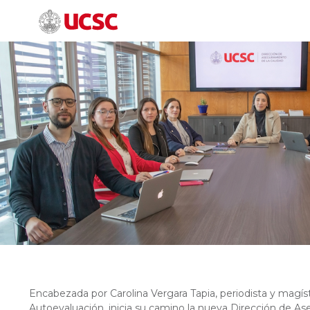
Encabezada por Carolina Vergara Tapia, periodista y magí
Autoevaluación, inicia su camino la nueva Dirección de As