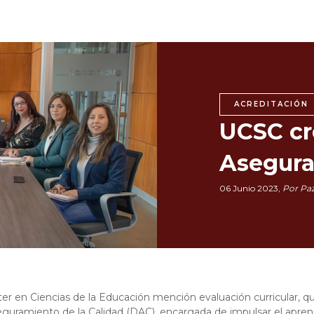
ACREDITACIÓN
UCSC cr
Asegura
06 Junio 2023,
Por Paz
ster en Ciencias de la Educación mención evaluación curricular
eguramiento de la Calidad (DAC), encargada de impulsar el apren