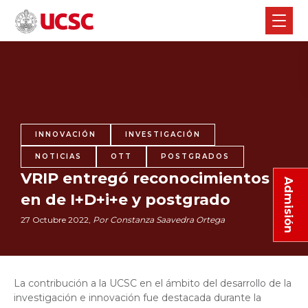
INNOVACIÓN
INVESTIGACIÓN
NOTICIAS
OTT
POSTGRADOS
VRIP entregó reconocimientos
Admisión
en de I+D+i+e y postgrado
27 Octubre 2022,
Por Constanza Saavedra Ortega
La contribución a la UCSC en el ámbito del desarrollo de la
investigación e innovación fue destacada durante la