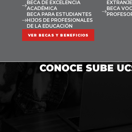
BECA DE EXCELENCIA
EXTRANJ
ACADÉMICA
BECA VOC
BECA PARA ESTUDIANTES
PROFESOR
HIJOS DE PROFESIONALES
DE LA EDUCACIÓN
VER BECAS Y BENEFICIOS
CONOCE SUBE UC