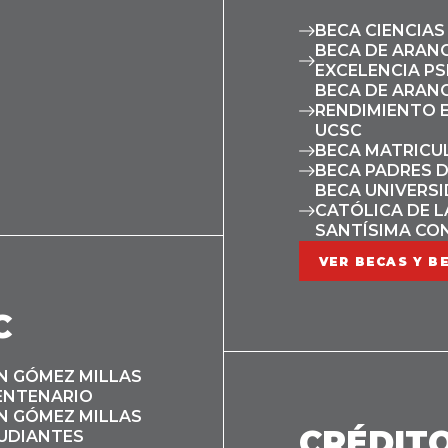
BECA CIENCIAS
BECA DE ARAN
EXCELENCIA PS
BECA DE ARAN
RENDIMIENTO 
UCSC
BECA MATRICUL
BECA PADRES 
BECA UNIVERS
CATÓLICA DE L
SANTÍSIMA CO
VER BECAS Y B
C
N GÓMEZ MILLAS
ENTENARIO
N GÓMEZ MILLAS
CRÉDIT
UDIANTES