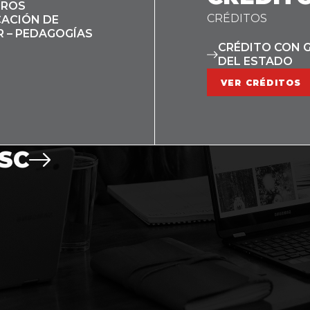
EROS
CRÉDITOS
ACIÓN DE
 – PEDAGOGÍAS
CRÉDITO CON 
DEL ESTADO
VER CRÉDITOS
SC